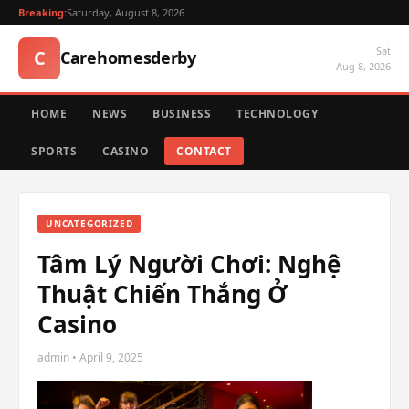
Breaking:
Saturday, August 8, 2026
Sat
C
Carehomesderby
Aug 8, 2026
HOME
NEWS
BUSINESS
TECHNOLOGY
SPORTS
CASINO
CONTACT
UNCATEGORIZED
Tâm Lý Người Chơi: Nghệ
Thuật Chiến Thắng Ở
Casino
admin • April 9, 2025