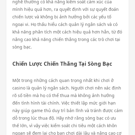
nghề thường có khả năng kiểm soát cảm xúc của
mình hiệu quả hơn, ra quyết định với sự quyết đoán
chiến lược và không bị ảnh hưởng bởi các yếu tố
ngoại vi. Họ thấu hiểu cách quản lý ngân sách và có
khả năng phân tích một cách hiệu quả hơn hẳn, từ đó
nâng cao khả năng chiến thắng trong các trò chơi tại
sòng bạc.
Chiến Lược Chiến Thắng Tại Sòng Bạc
Một trong những cách quan trọng nhất khi chơi ở
casino là quản lý ngân sách. Người chơi nên xác định
rõ số tiền mà họ có thể thua mà không ảnh hưởng
đến tình hình tài chính. Việc thiết lập mức giới hạn
này giúp game thủ duy trì bản lĩnh và tránh được cám
dỗ trong lúc thua độ. Hãy nhớ rằng sòng bạc có ưu
thế lớn, vì vậy việc kiểm soát chi tiêu một cách khôn
ngoan sẽ đem lại cho bạn chơi dài lâu và nâng cao cơ