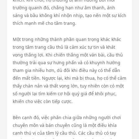
trường quanh đó, chẳng hạn như âm thanh, ánh
sáng và bầu không khí nhộn nhịp, tạo nên một sự kích
thích mạnh mẽ cho tâm trang.
Một trong những thành phần quan trọng khác khác
trong tâm trang cầu thủ là cảm xúc tự tin và khát
vọng thắng lợi. Khi chiến thắng một ván bài, cầu thủ
thường trải qua sự hưng phấn và có khuynh hướng
tham gia nhiều hơn, dù đôi khi điều này có thể dẫn
đến mất tiền. Ngược lại, khi mà bị thua, họ có thể cảm
thấy chán nản và thất vọng lớn, tuy nhiên còn có một
số người lại tìm kiếm cơ hội quý giá để khôi phục,
khiến cho việc còn tiếp cược.
Bên cạnh đó, việc phân chia giữa những người chơi
chuyên môn và bán chuyên cũng là một điều khía
cạnh thú vị của tâm lý cầu thủ. Các cầu thủ có tay