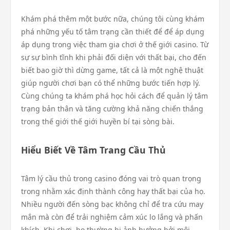
Khám phá thêm một bước nữa, chúng tôi cùng khám
phá những yếu tố tâm trạng cần thiết để để áp dụng
áp dụng trong việc tham gia chơi ở thế giới casino. Từ
sự sự bình tĩnh khi phải đối diện với thất bại, cho đến
biết bao giờ thì dừng game, tất cả là một nghệ thuật
giúp người chơi bạn có thể những bước tiến hợp lý.
Cùng chúng ta khám phá học hỏi cách để quản lý tâm
trạng bản thân và tăng cường khả năng chiến thắng
trong thế giới thế giới huyền bí tại sòng bài.
Hiểu Biết Về Tâm Trang Cầu Thủ
Tâm lý cầu thủ trong casino đóng vai trò quan trọng
trong nhằm xác định thành công hay thất bại của họ.
Nhiều người đến sòng bạc không chỉ để tra cứu may
mắn mà còn để trải nghiệm cảm xúc lo lắng và phấn
khích. Khi chơi, họ thường bị ảnh hưởng bởi môi