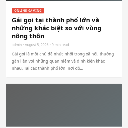
ONLINE GAMING
Gái gọi tại thành phố lớn và
những khác biệt so với vùng
nông thôn
admin • August 5, 2026 • 9 min read
Gái gọi là một chủ đề nhức nhối trong xã hội, thường
gắn liền với những quan niệm và định kiến khác
nhau. Tại các thành phố lớn, nơi đô…