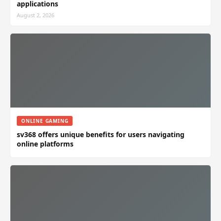
applications
August 2, 2026
ONLINE GAMING
sv368 offers unique benefits for users navigating
online platforms