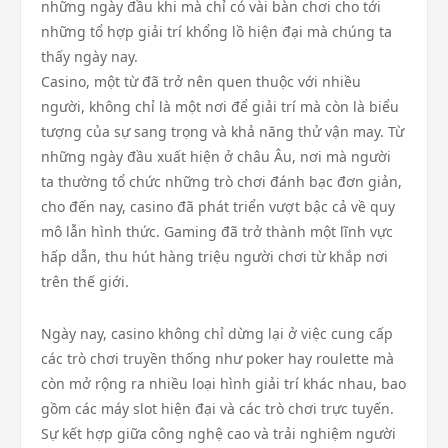
những ngày đầu khi mà chỉ có vài bàn chơi cho tới
những tổ hợp giải trí khổng lồ hiện đại mà chúng ta
thấy ngày nay.
Casino, một từ đã trở nên quen thuộc với nhiều
người, không chỉ là một nơi để giải trí mà còn là biểu
tượng của sự sang trọng và khả năng thử vận may. Từ
những ngày đầu xuất hiện ở châu Âu, nơi mà người
ta thường tổ chức những trò chơi đánh bạc đơn giản,
cho đến nay, casino đã phát triển vượt bậc cả về quy
mô lẫn hình thức. Gaming đã trở thành một lĩnh vực
hấp dẫn, thu hút hàng triệu người chơi từ khắp nơi
trên thế giới.
Ngày nay, casino không chỉ dừng lại ở việc cung cấp
các trò chơi truyền thống như poker hay roulette mà
còn mở rộng ra nhiều loại hình giải trí khác nhau, bao
gồm các máy slot hiện đại và các trò chơi trực tuyến.
Sự kết hợp giữa công nghệ cao và trải nghiệm người