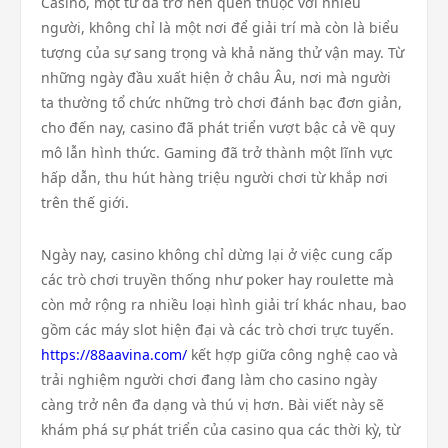
Casino, một từ đã trở nên quen thuộc với nhiều
người, không chỉ là một nơi để giải trí mà còn là biểu
tượng của sự sang trọng và khả năng thử vận may. Từ
những ngày đầu xuất hiện ở châu Âu, nơi mà người
ta thường tổ chức những trò chơi đánh bạc đơn giản,
cho đến nay, casino đã phát triển vượt bậc cả về quy
mô lẫn hình thức. Gaming đã trở thành một lĩnh vực
hấp dẫn, thu hút hàng triệu người chơi từ khắp nơi
trên thế giới.
Ngày nay, casino không chỉ dừng lại ở việc cung cấp
các trò chơi truyền thống như poker hay roulette mà
còn mở rộng ra nhiều loại hình giải trí khác nhau, bao
gồm các máy slot hiện đại và các trò chơi trực tuyến.
https://88aavina.com/
kết hợp giữa công nghệ cao và
trải nghiệm người chơi đang làm cho casino ngày
càng trở nên đa dạng và thú vị hơn. Bài viết này sẽ
khám phá sự phát triển của casino qua các thời kỳ, từ