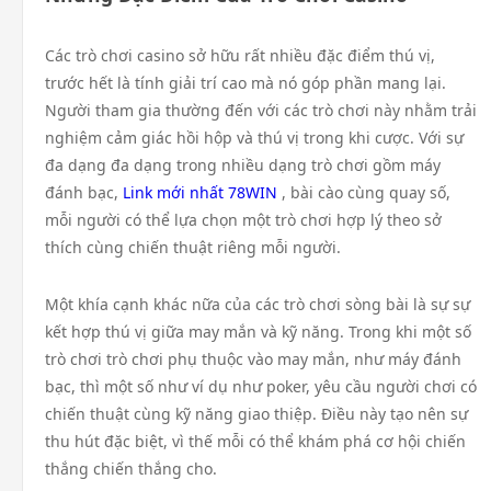
Các trò chơi casino sở hữu rất nhiều đặc điểm thú vị,
trước hết là tính giải trí cao mà nó góp phần mang lại.
Người tham gia thường đến với các trò chơi này nhằm trải
nghiệm cảm giác hồi hộp và thú vị trong khi cược. Với sự
đa dạng đa dạng trong nhiều dạng trò chơi gồm máy
đánh bạc,
Link mới nhất 78WIN
, bài cào cùng quay số,
mỗi người có thể lựa chọn một trò chơi hợp lý theo sở
thích cùng chiến thuật riêng mỗi người.
Một khía cạnh khác nữa của các trò chơi sòng bài là sự sự
kết hợp thú vị giữa may mắn và kỹ năng. Trong khi một số
trò chơi trò chơi phụ thuộc vào may mắn, như máy đánh
bạc, thì một số như ví dụ như poker, yêu cầu người chơi có
chiến thuật cùng kỹ năng giao thiệp. Điều này tạo nên sự
thu hút đặc biệt, vì thế mỗi có thể khám phá cơ hội chiến
thắng chiến thắng cho.