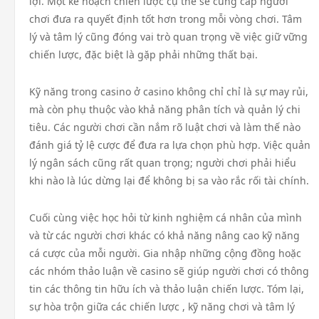
lợi. Một kế hoạch chiến lược cụ thể sẽ cung cấp người
chơi đưa ra quyết định tốt hơn trong mỗi vòng chơi. Tâm
lý và tâm lý cũng đóng vai trò quan trọng về việc giữ vững
chiến lược, đặc biệt là gặp phải những thất bại.
Kỹ năng trong casino ở casino không chỉ chỉ là sự may rủi,
mà còn phụ thuộc vào khả năng phân tích và quản lý chi
tiêu. Các người chơi cần nắm rõ luật chơi và làm thế nào
đánh giá tỷ lệ cược để đưa ra lựa chọn phù hợp. Việc quản
lý ngân sách cũng rất quan trọng; người chơi phải hiểu
khi nào là lúc dừng lại để không bị sa vào rắc rối tài chính.
Cuối cùng việc học hỏi từ kinh nghiệm cá nhân của mình
và từ các người chơi khác có khả năng nâng cao kỹ năng
cá cược của mỗi người. Gia nhập những cộng đồng hoặc
các nhóm thảo luận về casino sẽ giúp người chơi có thông
tin các thông tin hữu ích và thảo luận chiến lược. Tóm lại,
sự hòa trộn giữa các chiến lược , kỹ năng chơi và tâm lý