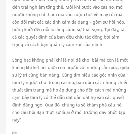
đến trải nghiệm tổng thể. Mỗi khi bước vào casino, mỗi
người không chỉ tham gia vào cuộc chơi về may rủi mà
còn đối mặt các các tình cảm đa dạng – gồm sự hồi hộp,
hứng khởi đến nỗi lo lắng cùng sự thất vọng. Tại đây, tất
cả các quyết định của bạn đều chịu tác động bởi tâm
trạng và cách bạn quản lý cảm xúc của mình.
Sòng bạc không phải chỉ là nơi để chơi bài mà còn là một
không khí kết nối giữa con người với những cảm xúc, giữa
sự lý trí cùng bản năng. Cùng tìm hiểu các góc nhìn của
tâm lý người chơi trong casino, bao gồm các những chiến
thuật tâm trạng mà họ áp dụng cho đến cách mà những
cạm bẫy tâm lý có thể dẫn dắt dẫn dắt họ vào các quyết
định đáng ngờ. Qua đó, chúng ta sẽ khám phá câu hỏi
cho câu hỏi Bạn thực sự là ai ở môi trường đầy phức tạp
này?