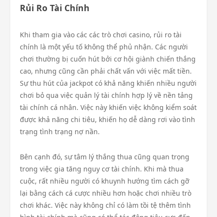
Rủi Ro Tài Chính
Khi tham gia vào các các trò chơi casino, rủi ro tài
chính là một yếu tố không thể phủ nhận. Các người
chơi thường bị cuốn hút bởi cơ hội giành chiến thắng
cao, nhưng cũng cần phải chất vấn với việc mất tiền.
Sự thu hút của jackpot có khả năng khiến nhiều người
chơi bỏ qua việc quản lý tài chính hợp lý về nền tảng
tài chính cá nhân. Việc này khiến việc không kiểm soát
được khả năng chi tiêu, khiến họ dễ dàng rơi vào tình
trạng tình trạng nợ nần.
Bên cạnh đó, sự tâm lý thắng thua cũng quan trọng
trong việc gia tăng nguy cơ tài chính. Khi mà thua
cuộc, rất nhiều người có khuynh hướng tìm cách gỡ
lại bằng cách cá cược nhiều hơn hoặc chơi nhiều trò
chơi khác. Việc này không chỉ có làm tồi tệ thêm tình