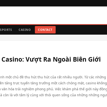
SPORTS
CASINO
CONTACT
 Casino: Vượt Ra Ngoài Biên Giới
ành một chủ đề thu hút thu hút của rất nhiều người. Từ các những
ền tảng trực tuyến tăng trưởng một cách chóng mặt, casino không
ệm văn hóa trải nghiệm phong phú. Việc khám phá thế giới này đồn
 mà còn là với tâm lý cùng với thói quen sống của những những ngư