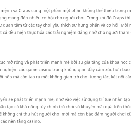
n mệnh và Craps cũng một phần một phần không thể thiếu trong m
 dạng mang đến nhiều cơ hội cho người chơi. Trong khi đó Craps thì
sự quan tâm từ các tay chơi yêu thích sự hưng phấn và cơ hội. Mỗi 
tất cả đều hiện thực hóa các trải nghiệm đáng nhớ cho người tham 
 tục mở rộng và phát triển mạnh mẽ bởi sự gia tăng của khoa học 
ải nghiệm các game casino trong không gian đầy cảm xúc hơn bao 
ồi hộp mà còn tạo ra một không gian trò chơi tương tác, kết nối cá
yến sẽ phát triển mạnh mẽ, nhờ vào việc sử dụng trí tuệ nhân tạo 
hân tạo có khả năng tùy chỉnh trò chơi và khuyến mãi dựa trên thó
sẽ không chỉ thu hút người chơi mới mà còn bảo đảm người chơi c
 các nền tảng casino.