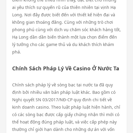
ai yêu thích sự quyến rũ của thiên nhiên tại vịnh Hạ
Long. Nơi đây được biết đến với thiết kế hiện đại và
không gian thoáng đãng. Cùng với những trò chơi
phong phú cùng với dịch vụ chăm sóc khách hàng tốt,
Hạ Long dần dần biến thành một lựa chọn điểm đến
lý tưởng cho các game thủ và du khách thích khám
phá.
Chính Sách Pháp Lý Về Casino Ở Nước Ta
Chính sách pháp lý về sòng bạc tại nước ta đã quy
định bởi nhiều văn bản pháp luật khác. Bao gồm có
Nghị quyết SN 03/2017/NĐ-CP quy định chi tiết về
kinh doanh casino. Theo luật pháp luật hiện hành, chỉ
có các sòng bạc được cấp giấy chứng nhận thì mới có
thể hoạt động đúng pháp luật, và việc cấp phép này
thường chỉ giới hạn dành cho những dự án với vốn