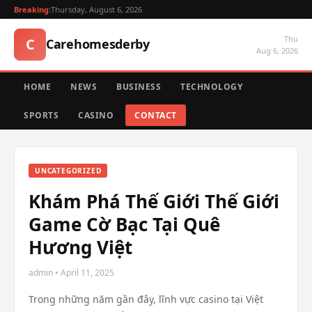
Breaking:
Thursday, August 6, 2026
Thu
C
Carehomesderby
Aug 6, 2026
HOME
NEWS
BUSINESS
TECHNOLOGY
SPORTS
CASINO
CONTACT
UNCATEGORIZED
Khám Phá Thế Giới Thế Giới
Game Cờ Bạc Tại Quê
Hương Việt
admin • April 11, 2025
Trong những năm gần đây, lĩnh vực casino tại Việt