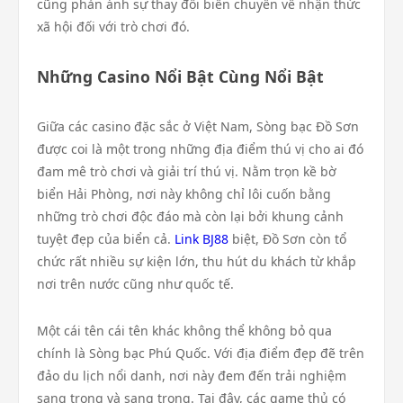
cũng phản ánh sự thay đổi biến chuyển về nhận thức
xã hội đối với trò chơi đó.
Những Casino Nổi Bật Cùng Nổi Bật
Giữa các casino đặc sắc ở Việt Nam, Sòng bạc Đồ Sơn
được coi là một trong những địa điểm thú vị cho ai đó
đam mê trò chơi và giải trí thú vị. Nằm trọn kề bờ
biển Hải Phòng, nơi này không chỉ lôi cuốn bằng
những trò chơi độc đáo mà còn lại bởi khung cảnh
tuyệt đẹp của biển cả.
Link BJ88
biệt, Đồ Sơn còn tổ
chức rất nhiều sự kiện lớn, thu hút du khách từ khắp
nơi trên nước cũng như quốc tế.
Một cái tên cái tên khác không thể không bỏ qua
chính là Sòng bạc Phú Quốc. Với địa điểm đẹp đẽ trên
đảo du lịch nổi danh, nơi này đem đến trải nghiệm
sang trọng và sang trọng. Tại đây, các game thủ có