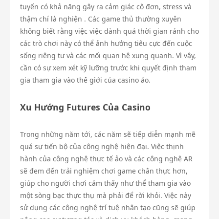
tuyến có khả năng gây ra cảm giác cô đơn, stress và
thậm chí là nghiện . Các game thủ thường xuyên
không biết rằng việc việc dành quá thời gian rảnh cho
các trò chơi này có thể ảnh hưởng tiêu cực đến cuộc
sống riêng tư và các mối quan hệ xung quanh. Vì vậy,
cần có sự xem xét kỹ lưỡng trước khi quyết định tham
gia tham gia vào thế giới của casino ảo.
Xu Hướng Futures Của Casino
Trong những năm tới, các năm sẽ tiếp diễn mạnh mẽ
quá sự tiến bộ của công nghệ hiện đại. Việc thịnh
hành của công nghệ thực tế ảo và các công nghệ AR
sẽ đem đến trải nghiệm chơi game chân thực hơn,
giúp cho người chơi cảm thấy như thể tham gia vào
một sòng bạc thực thụ mà phải để rời khỏi. Việc này
sử dụng các công nghệ trí tuệ nhân tạo cũng sẽ giúp