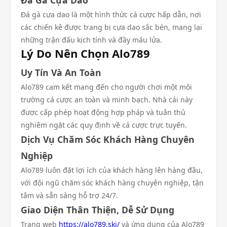
Đá Gà Cựa Dao
Đá gà cựa dao là một hình thức cá cược hấp dẫn, nơi
các chiến kê được trang bị cựa dao sắc bén, mang lại
những trận đấu kịch tính và đầy máu lửa.
Lý Do Nên Chọn Alo789
Uy Tín Và An Toàn
Alo789 cam kết mang đến cho người chơi một môi
trường cá cược an toàn và minh bạch. Nhà cái này
được cấp phép hoạt động hợp pháp và tuân thủ
nghiêm ngặt các quy định về cá cược trực tuyến.
Dịch Vụ Chăm Sóc Khách Hàng Chuyên
Nghiệp
Alo789 luôn đặt lợi ích của khách hàng lên hàng đầu,
với đội ngũ chăm sóc khách hàng chuyên nghiệp, tận
tâm và sẵn sàng hỗ trợ 24/7.
Giao Diện Thân Thiện, Dễ Sử Dụng
Trang web
https://alo789.ski/
và ứng dụng của Alo789