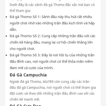
Dưới đây là các sảnh đá gà Thomo đặc sắc mà bạn có
thể tham gia:
Đá gà Thomo Số 1: Sảnh đấu này thu hút rất nhiều
người chơi nhờ vào những trận đấu kịch tính và hấp
dẫn.
Đá gà Thomo Số 2: Cung cấp những trận đấu với các
chiến kê hàng đầu, mang lại cơ hội chiến thắng lớn
cho người chơi.
Đá gà Thomo Số 3: Đây là nơi hội tụ của những trận
đấu đỉnh cao, nơi người chơi có thể thỏa mãn niềm
đam mê cá cược của mình.
Đá Gà Campuchia
Ngoài đá gà Thomo, Alo789 còn cung cấp các trận
đấu đá gà Campuchia, nơi người chơi có thể tham gia
đặt cược và theo dõi những trận đấu đỉnh cao với các
chiến kê mạnh mẽ.