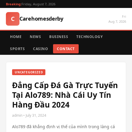
Breaking:
Friday, August 7, 2026
Fri
C
Carehomesderby
Aug 7, 2026
HOME
NEWS
BUSINESS
TECHNOLOGY
SPORTS
CASINO
CONTACT
UNCATEGORIZED
Đẳng Cấp Đá Gà Trực Tuyến
Tại Alo789: Nhà Cái Uy Tín
Hàng Đầu 2024
admin • July 31, 2024
Alo789 đã khẳng định vị thế của mình trong làng cá