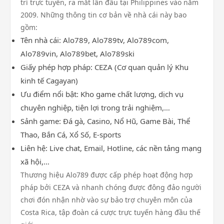
trí trực tuyến, ra mắt lần đầu tại Philippines vào năm
2009. Những thông tin cơ bản về nhà cái này bao
gồm:
Tên nhà cái: Alo789, Alo789tv, Alo789com,
Alo789vin, Alo789bet, Alo789ski
Giấy phép hợp pháp: CEZA (Cơ quan quản lý Khu
kinh tế Cagayan)
Ưu điểm nổi bật: Kho game chất lượng, dịch vụ
chuyên nghiệp, tiện lợi trong trải nghiệm,…
Sảnh game: Đá gà, Casino, Nổ Hũ, Game Bài, Thể
Thao, Bắn Cá, Xổ Số, E-sports
Liên hệ: Live chat, Email, Hotline, các nền tảng mạng
xã hội,…
Thương hiệu Alo789 được cấp phép hoạt động hợp
pháp bởi CEZA và nhanh chóng được đông đảo người
chơi đón nhận nhờ vào sự bảo trợ chuyên môn của
Costa Rica, tập đoàn cá cược trực tuyến hàng đầu thế