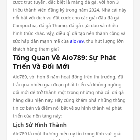
cược trực tuyến, đặc biệt là mảng đá gà, với hơn 3
triệu thành viên đăng ký trong năm 2024. Nhà cái này
nổi bật với dịch vụ đặt cược cho các giải đấu đá gà
Campuchia, đá gà Thomo, đá gà cựa dao và nhiều
hình thức khác. Vậy, điều gì đã tạo nên thành công và
sức hấp dẫn mạnh mẽ của
alo789
, thu hút lượng lớn
khách hàng tham gia?
Tổng Quan Về Alo789: Sự Phát
Triển Và Đổi Mới
Alo789, với hơn 6 năm hoạt động trên thị trường, đã
trải qua nhiều giai đoạn phát triển và không ngừng
đổi mới để trở thành một trong những nhà cái đá gà
hàng đầu hiện nay. Hãy cùng khám phá những thông
tin cơ bản và điểm nổi bật về sự hình thành và phát
triển của nền tảng này:
Lịch Sử Hình Thành
Alo789 là một thương hiệu uy tín trong lĩnh vực giải