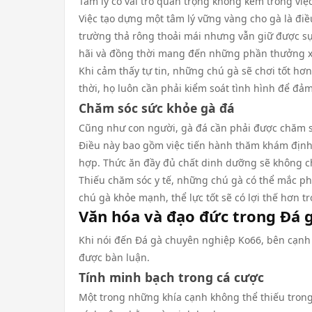
Tâm lý có vai trò quan trọng không kém trong việ
Việc tạo dựng một tâm lý vững vàng cho gà là điề
trường thả rông thoải mái nhưng vẫn giữ được sự
hãi và đồng thời mang đến những phần thưởng x
Khi cảm thấy tự tin, những chú gà sẽ chơi tốt hơ
thời, họ luôn cần phải kiểm soát tình hình để đả
Chăm sóc sức khỏe gà đá
Cũng như con người, gà đá cần phải được chăm sóc
Điều này bao gồm việc tiến hành thăm khám định
hợp. Thức ăn đầy đủ chất dinh dưỡng sẽ không ch
Thiếu chăm sóc y tế, những chú gà có thể mắc p
chú gà khỏe mạnh, thể lực tốt sẽ có lợi thế hơn t
Văn hóa và đạo đức trong Đá 
Khi nói đến Đá gà chuyên nghiệp Ko66, bên cạnh
được bàn luận.
Tính minh bạch trong cá cược
Một trong những khía cạnh không thể thiếu trong