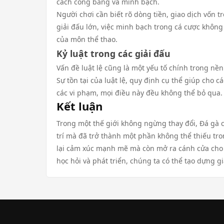
cách công bằng và minh bạch.
Người chơi cần biết rõ dòng tiền, giao dịch vốn t
giải đấu lớn, việc minh bạch trong cá cược khôn
của môn thể thao.
Kỷ luật trong các giải đấu
Vấn đề luật lệ cũng là một yếu tố chính trong n
Sự tồn tại của luật lệ, quy định cụ thể giúp cho 
các vi phạm, mọi điều này đều không thể bỏ qua
Kết luận
Trong một thế giới không ngừng thay đổi, Đá gà 
trí mà đã trở thành một phần không thể thiếu tr
lại cảm xúc mạnh mẽ mà còn mở ra cánh cửa cho 
học hỏi và phát triển, chúng ta có thể tạo dựng g