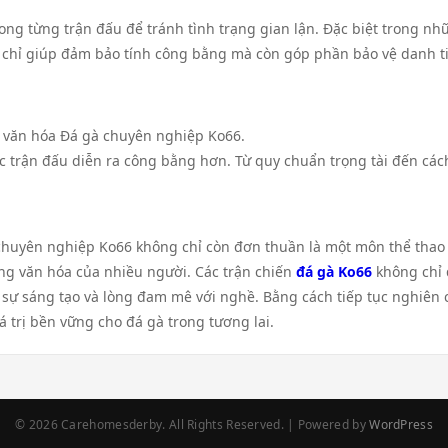
rong từng trận đấu để tránh tình trạng gian lận. Đặc biệt trong nh
g chỉ giúp đảm bảo tính công bằng mà còn góp phần bảo vệ danh t
ền văn hóa Đá gà chuyên nghiệp Ko66.
các trận đấu diễn ra công bằng hơn. Từ quy chuẩn trọng tài đến cách
.
chuyên nghiệp Ko66 không chỉ còn đơn thuần là một môn thể thao 
ong văn hóa của nhiều người. Các trận chiến
đá gà Ko66
không chỉ
sự sáng tạo và lòng đam mê với nghề. Bằng cách tiếp tục nghiên 
iá trị bền vững cho đá gà trong tương lai.
© 2026 Carehomesderby. All Rights Reserved. | Powered by
WordPress