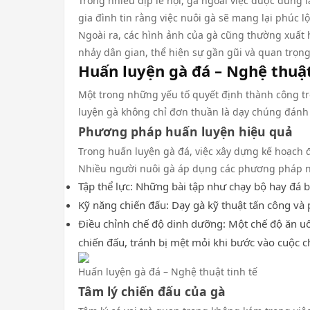
Trong nhiều dịp lễ hội, gà ngoài việc được dùng
gia đình tin rằng việc nuôi gà sẽ mang lại phúc l
Ngoài ra, các hình ảnh của gà cũng thường xuất h
nhảy dân gian, thể hiện sự gần gũi và quan trọn
Huấn luyện gà đá – Nghệ thuật
Một trong những yếu tố quyết định thành công tr
luyện gà không chỉ đơn thuần là dạy chúng đánh 
Phương pháp huấn luyện hiệu quả
Trong huấn luyện gà đá, việc xây dựng kế hoạch đ
Nhiều người nuôi gà áp dụng các phương pháp 
Tập thể lực: Những bài tập như chạy bộ hay đá 
Kỹ năng chiến đấu: Dạy gà kỹ thuật tấn công và 
Điều chỉnh chế độ dinh dưỡng: Một chế độ ăn u
chiến đấu, tránh bị mệt mỏi khi bước vào cuộc c
Huấn luyện gà đá – Nghệ thuật tinh tế
Tâm lý chiến đấu của gà