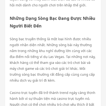
hội mới dành cho người chơi trên khắp thế giới.
Những Dạng Sòng Bạc Đang Được Nhiều
Người Biết Đến
Sòng bạc truyền thống là một loại hình được nhiều
người nhận diện nhất. Những sòng bài này thường
nằm trong những khu nghỉ dưỡng lớn cùng với các
địa điểm nổi tiếng ví dụ Las Vegas. Tại những nơi này,
khách hàng có thể tham gia vào các trò chơi bài và
máy chơi game và các trò chơi giải trí khác. Môi
trường sòng bạc thường rất đẳng cấp cùng cung cấp
nhiều dịch vụ giải trí đi kèm.
Casino trực tuyến đã trở thành trend ngày càng thịnh
hành bởi vì sự thuận tiện mà casino trực tuyến nó.
Người chơi có thể chơi nhiều trò chơi yêu thích ở bất