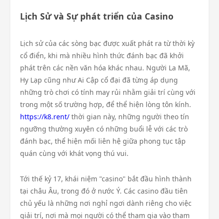
Lịch Sử và Sự phát triển của Casino
Lịch sử của các sòng bạc được xuất phát ra từ thời kỳ
cổ điển, khi mà nhiều hình thức đánh bạc đã khởi
phát trên các nền văn hóa khác nhau. Người La Mã,
Hy Lạp cũng như Ai Cập cổ đại đã từng áp dụng
những trò chơi có tính may rủi nhằm giải trí cùng với
trong một số trường hợp, để thể hiện lòng tôn kính.
https://k8.rent/
thời gian này, những người theo tín
ngưỡng thường xuyên có những buổi lễ với các trò
đánh bạc, thể hiện mối liên hệ giữa phong tục tập
quán cùng với khát vọng thú vui.
Tới thế kỷ 17, khái niệm "casino" bắt đầu hình thành
tại châu Âu, trong đó ở nước Ý. Các casino đầu tiên
chủ yếu là những nơi nghỉ ngơi dành riêng cho việc
giải trí, nơi mà mọi người có thể tham gia vào tham