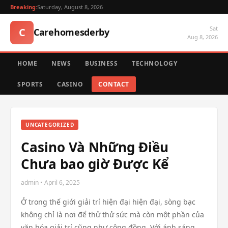
Breaking:
Saturday, August 8, 2026
Sat
C
Carehomesderby
Aug 8, 2026
HOME
NEWS
BUSINESS
TECHNOLOGY
SPORTS
CASINO
CONTACT
UNCATEGORIZED
Casino Và Những Điều
Chưa bao giờ Được Kể
admin • April 6, 2025
Ở trong thế giới giải trí hiện đại hiện đại, sòng bạc
không chỉ là nơi để thử thử sức mà còn một phần của
văn hóa giải trí cũng như cộng đồng. Với ánh sáng