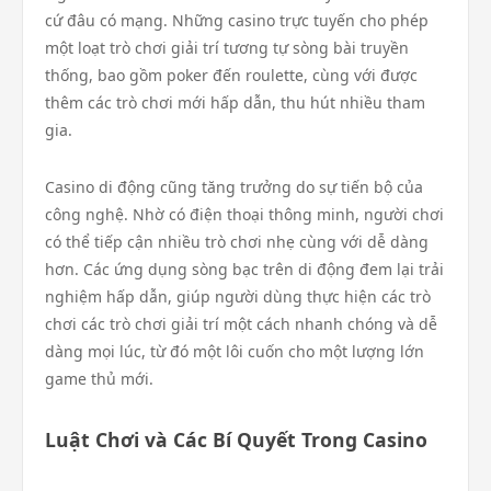
cứ đâu có mạng. Những casino trực tuyến cho phép
một loạt trò chơi giải trí tương tự sòng bài truyền
thống, bao gồm poker đến roulette, cùng với được
thêm các trò chơi mới hấp dẫn, thu hút nhiều tham
gia.
Casino di động cũng tăng trưởng do sự tiến bộ của
công nghệ. Nhờ có điện thoại thông minh, người chơi
có thể tiếp cận nhiều trò chơi nhẹ cùng với dễ dàng
hơn. Các ứng dụng sòng bạc trên di động đem lại trải
nghiệm hấp dẫn, giúp người dùng thực hiện các trò
chơi các trò chơi giải trí một cách nhanh chóng và dễ
dàng mọi lúc, từ đó một lôi cuốn cho một lượng lớn
game thủ mới.
Luật Chơi và Các Bí Quyết Trong Casino