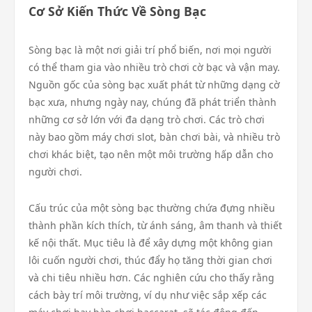
Cơ Sở Kiến Thức Về Sòng Bạc
Sòng bạc là một nơi giải trí phổ biến, nơi mọi người
có thể tham gia vào nhiều trò chơi cờ bạc và vận may.
Nguồn gốc của sòng bạc xuất phát từ những dạng cờ
bạc xưa, nhưng ngày nay, chúng đã phát triển thành
những cơ sở lớn với đa dạng trò chơi. Các trò chơi
này bao gồm máy chơi slot, bàn chơi bài, và nhiều trò
chơi khác biệt, tạo nên một môi trường hấp dẫn cho
người chơi.
Cấu trúc của một sòng bạc thường chứa đựng nhiều
thành phần kích thích, từ ánh sáng, âm thanh và thiết
kế nội thất. Mục tiêu là để xây dựng một không gian
lôi cuốn người chơi, thúc đẩy họ tăng thời gian chơi
và chi tiêu nhiều hơn. Các nghiên cứu cho thấy rằng
cách bày trí môi trường, ví dụ như việc sắp xếp các