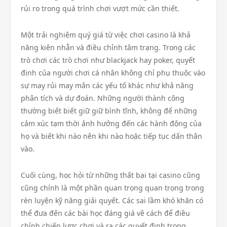
rủi ro trong quá trình chơi vượt mức cần thiết.
Một trải nghiệm quý giá từ việc chơi casino là khả
năng kiên nhẫn và điều chỉnh tâm trạng. Trong các
trò chơi các trò chơi như blackjack hay poker, quyết
định của người chơi cá nhân không chỉ phụ thuộc vào
sự may rủi may mắn các yếu tố khác như khả năng
phân tích và dự đoán. Những người thành công
thường biết biết giữ giữ bình tĩnh, không để những
cảm xúc tạm thời ảnh hưởng đến các hành động của
họ và biết khi nào nên khi nào hoặc tiếp tục dấn thân
vào.
Cuối cùng, học hỏi từ những thất bại tại casino cũng
cũng chính là một phần quan trọng quan trọng trong
rèn luyện kỹ năng giải quyết. Các sai lầm khó khăn có
thể đưa đến các bài học đáng giá về cách để điều
chỉnh chiến lược chơi và ra các quyết định trong