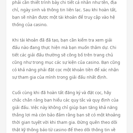
phải cần thiết trình bày chi tiết cá nhân như tên, địa
chỉ, ngày sinh và thông tin liên lạc. Sau khi hoàn tất,
bạn sẽ nhận được một tài khoản để truy cập vào hệ
thống của casino.
Khi tài khoản đã đã tạo, bạn cần kiểm tra xem giải
đấu nào đang thực hiện mà bạn muốn thâm dự. Chi
tiết các giải đấu thường sẽ công bố trên trang chủ
cũng như trong mục các sự kiện của casino. Bạn cũng
có khả năng phải đặt cọc một khoản tiền để xác nhận
sự tham gia của mình trong giải đấu nhất định.
Cuối cùng khi đã hoàn tất đăng ký và đặt cọc, hãy
chắc chắn rằng bạn hiểu các quy tắc và quy định của
giải đấu. Việc này không chỉ giúp bạn tăng khả năng
thắng lợi mà còn bảo đảm rằng bạn sẽ có một khoảng
thời gian tuyệt vời khi tham gia. Đừng quên theo dõi
thật kỹ thông báo từ casino để theo dõi thông tin về