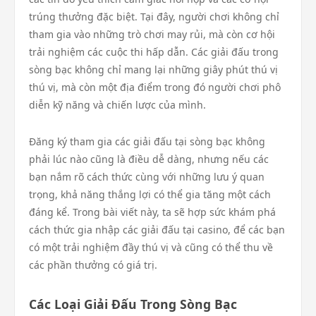
trúng thưởng đặc biệt. Tại đây, người chơi không chỉ
tham gia vào những trò chơi may rủi, mà còn cơ hội
trải nghiệm các cuộc thi hấp dẫn. Các giải đấu trong
sòng bạc không chỉ mang lại những giây phút thú vị
thú vị, mà còn một địa điểm trong đó người chơi phô
diễn kỹ năng và chiến lược của mình.
Đăng ký tham gia các giải đấu tại sòng bạc không
phải lúc nào cũng là điều dễ dàng, nhưng nếu các
bạn nắm rõ cách thức cùng với những lưu ý quan
trọng, khả năng thắng lợi có thể gia tăng một cách
đáng kể. Trong bài viết này, ta sẽ hợp sức khám phá
cách thức gia nhập các giải đấu tại casino, để các bạn
có một trải nghiệm đầy thú vị và cũng có thể thu về
các phần thưởng có giá trị.
Các Loại Giải Đấu Trong Sòng Bạc