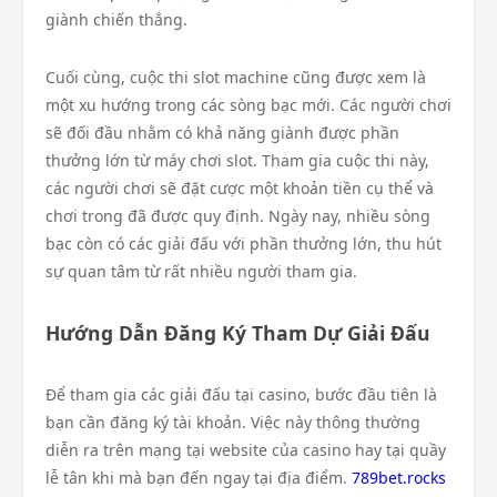
giành chiến thắng.
Cuối cùng, cuộc thi slot machine cũng được xem là
một xu hướng trong các sòng bạc mới. Các người chơi
sẽ đối đầu nhằm có khả năng giành được phần
thưởng lớn từ máy chơi slot. Tham gia cuộc thi này,
các người chơi sẽ đặt cược một khoản tiền cụ thể và
chơi trong đã được quy định. Ngày nay, nhiều sòng
bạc còn có các giải đấu với phần thưởng lớn, thu hút
sự quan tâm từ rất nhiều người tham gia.
Hướng Dẫn Đăng Ký Tham Dự Giải Đấu
Để tham gia các giải đấu tại casino, bước đầu tiên là
bạn cần đăng ký tài khoản. Việc này thông thường
diễn ra trên mạng tại website của casino hay tại quầy
lễ tân khi mà bạn đến ngay tại địa điểm.
789bet.rocks