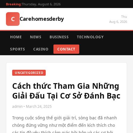
Breaking:
Thursday, August 6, 2026
Thu
C
Carehomesderby
Aug 6, 2026
HOME
NEWS
BUSINESS
TECHNOLOGY
SPORTS
CASINO
CONTACT
UNCATEGORIZED
Cách thức Tham Gia Những
Giải Đấu Tại Cơ Sở Đánh Bạc
admin • March 24, 2025
Trong cuộc sống thế giới giải trí, sòng bạc đã nhanh
chóng đứng vững như một điểm đến kích thích cho
các tín đồ yêu thích cảm giác hồi hộp và các cơ hội