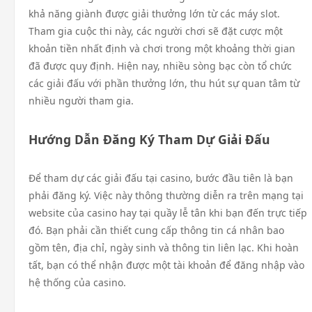
khả năng giành được giải thưởng lớn từ các máy slot.
Tham gia cuộc thi này, các người chơi sẽ đặt cược một
khoản tiền nhất định và chơi trong một khoảng thời gian
đã được quy định. Hiện nay, nhiều sòng bạc còn tổ chức
các giải đấu với phần thưởng lớn, thu hút sự quan tâm từ
nhiều người tham gia.
Hướng Dẫn Đăng Ký Tham Dự Giải Đấu
Để tham dự các giải đấu tại casino, bước đầu tiên là bạn
phải đăng ký. Việc này thông thường diễn ra trên mạng tại
website của casino hay tại quầy lễ tân khi bạn đến trực tiếp
đó. Bạn phải cần thiết cung cấp thông tin cá nhân bao
gồm tên, địa chỉ, ngày sinh và thông tin liên lạc. Khi hoàn
tất, bạn có thể nhận được một tài khoản để đăng nhập vào
hệ thống của casino.