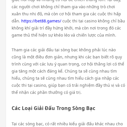
các người chơi không chỉ tham gia vào những trò chơi
xuân thu nhị độ, mà còn cơ hội tham gia các cuộc thi hấp
dẫn.
https://bet88.games/
cuộc thi tại casino không chỉ bầu
không khí giải trí đầy hứng khởi, mà còn nơi trong đó các
game thủ thể hiện sự khéo léo và chiến lược của mình.
Tham gia các giải đấu tại sòng bạc không phải lúc nào
cũng là một điều đơn giản, nhưng khi các bạn biết rõ quy
trình cùng với các lưu ý quan trọng, cơ hội thắng lợi có thể
gia tăng một cách đáng kể. Chúng ta sẽ cùng nhau tìm
hiểu, chúng ta sẽ cùng nhau tìm hiểu cách gia nhập các
cuộc thi tại casino, giúp bạn có trải nghiệm đầy thú vị và có
thể nhận các phần thưởng có giá trị.
Các Loại Giải Đấu Trong Sòng Bạc
Tại các sòng bạc, có rất nhiều kiểu giải đấu khác nhau cho