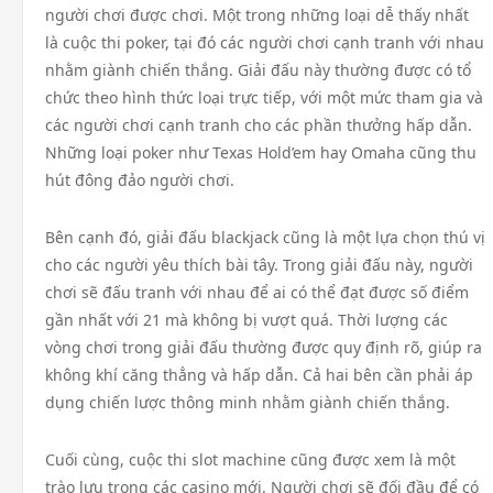
người chơi được chơi. Một trong những loại dễ thấy nhất
là cuộc thi poker, tại đó các người chơi cạnh tranh với nhau
nhằm giành chiến thắng. Giải đấu này thường được có tổ
chức theo hình thức loại trực tiếp, với một mức tham gia và
các người chơi cạnh tranh cho các phần thưởng hấp dẫn.
Những loại poker như Texas Hold’em hay Omaha cũng thu
hút đông đảo người chơi.
Bên cạnh đó, giải đấu blackjack cũng là một lựa chọn thú vị
cho các người yêu thích bài tây. Trong giải đấu này, người
chơi sẽ đấu tranh với nhau để ai có thể đạt được số điểm
gần nhất với 21 mà không bị vượt quá. Thời lượng các
vòng chơi trong giải đấu thường được quy định rõ, giúp ra
không khí căng thẳng và hấp dẫn. Cả hai bên cần phải áp
dụng chiến lược thông minh nhằm giành chiến thắng.
Cuối cùng, cuộc thi slot machine cũng được xem là một
trào lưu trong các casino mới. Người chơi sẽ đối đầu để có