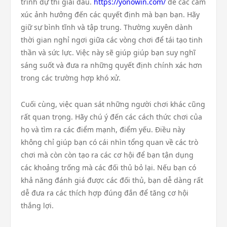
trình dự thi giải đấu.
https://yonowin.com/
để các cảm
xúc ảnh hưởng đến các quyết định mà bạn bạn. Hãy
giữ sự bình tĩnh và tập trung. Thường xuyên dành
thời gian nghỉ ngơi giữa các vòng chơi để tái tạo tinh
thần và sức lực. Việc này sẽ giúp giúp bạn suy nghĩ
sáng suốt và đưa ra những quyết định chính xác hơn
trong các trường hợp khó xử.
Cuối cùng, việc quan sát những người chơi khác cũng
rất quan trọng. Hãy chú ý đến các cách thức chơi của
họ và tìm ra các điểm mạnh, điểm yếu. Điều này
không chỉ giúp bạn có cái nhìn tổng quan về các trò
chơi mà còn còn tạo ra các cơ hội để bạn tận dụng
các khoảng trống mà các đối thủ bỏ lại. Nếu bạn có
khả năng đánh giá được các đối thủ, bạn dễ dàng rất
dễ đưa ra các thích hợp đúng đắn để tăng cơ hội
thắng lợi.