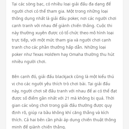
Tại các sòng bạc, có nhiều loại giải đấu đa dạng để
người chơi có thể tham gia. Một trong những loại
thông dụng nhất là giải đấu poker, nơi các người chơi
cạnh tranh với nhau để giành chiến thắng. Cuộc thi
này thường xuyên được có tổ chức theo mô hình loại
trực tiếp, với một mức tham gia và người chơi cạnh
tranh cho các phần thưởng hấp dẫn. Những loại
poker như Texas Hold’em hay Omaha thường thu hút
nhiều người chơi.
Bên cạnh đó, giải đấu blackjack cũng là một kiểu thú
vị cho các người yêu thích trò chơi bài. Tại giải đấu
này, người chơi sẽ đấu tranh với nhau để ai có thể đạt
được số điểm gần nhất với 21 mà không bị quá. Thời
gian các vòng chơi trong giải đấu thường được quy
định rõ, giúp ra bầu không khí căng thẳng và kích
thích. Cả hai bên cần phải áp dụng chiến thuật thông
minh để giành chiến thắng.