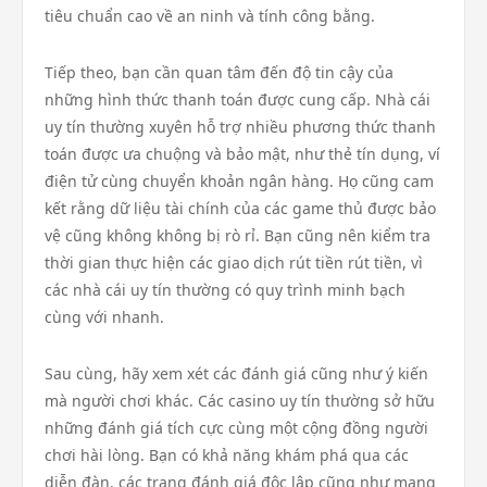
tiêu chuẩn cao về an ninh và tính công bằng.
Tiếp theo, bạn cần quan tâm đến độ tin cậy của
những hình thức thanh toán được cung cấp. Nhà cái
uy tín thường xuyên hỗ trợ nhiều phương thức thanh
toán được ưa chuộng và bảo mật, như thẻ tín dụng, ví
điện tử cùng chuyển khoản ngân hàng. Họ cũng cam
kết rằng dữ liệu tài chính của các game thủ được bảo
vệ cũng không không bị rò rỉ. Bạn cũng nên kiểm tra
thời gian thực hiện các giao dịch rút tiền rút tiền, vì
các nhà cái uy tín thường có quy trình minh bạch
cùng với nhanh.
Sau cùng, hãy xem xét các đánh giá cũng như ý kiến
mà người chơi khác. Các casino uy tín thường sở hữu
những đánh giá tích cực cùng một cộng đồng người
chơi hài lòng. Bạn có khả năng khám phá qua các
diễn đàn, các trang đánh giá độc lập cũng như mạng