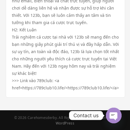
như email, điện thoại và chat trực tuyến, giúp người
chơi dễ dàng liên hệ và nhận được sự hỗ trợ khi cần
thiết. Với 123b, bạn sẽ luôn cảm thấy an tâm và tin
tưởng khi tham gia cá cược trực tuyến.
H2: Kết Luận
Trải nghiệm cá cược tại nhà với 123b sẽ mang đến cho
bạn những giây phút giải trí thú vị và đầy hấp dẫn. Với
sự uy tín, an toàn và độc đáo, 123b là lựa chọn tốt nhất
cho những người yêu thích cá cược trực tuyến tại Việt
Nam. Hãy đến với 123b ngay hôm nay và trải nghiệm
sự khác biệt!
>>> Link vào 789club: <a
href=https://789club10.life/>https://789club10.life/</a>
Contact us
© 2026 Carehomesderby. All Rights Reserved. | Powered by
WordPress
Open
chaty